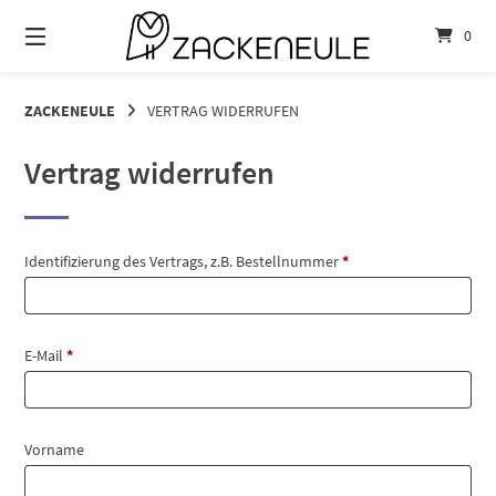
Springe
zum
0
Inhalt
ZACKENEULE
VERTRAG WIDERRUFEN
Vertrag widerrufen
Identifizierung des Vertrags, z.B. Bestellnummer
*
E-Mail
*
E-
Vorname
Mail