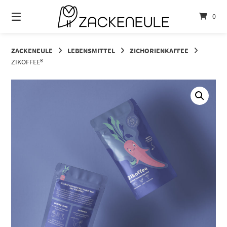
Springe
zum
0
Inhalt
ZACKENEULE
LEBENSMITTEL
ZICHORIENKAFFEE
ZIKOFFEE®