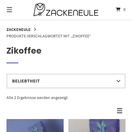
Springe
zum
0
Inhalt
ZACKENEULE
PRODUKTE VERSCHLAGWORTET MIT „ZIKOFFEE“
Zikoffee
Nach
Alle 2 Ergebnisse werden angezeigt
Beliebtheit
sortiert