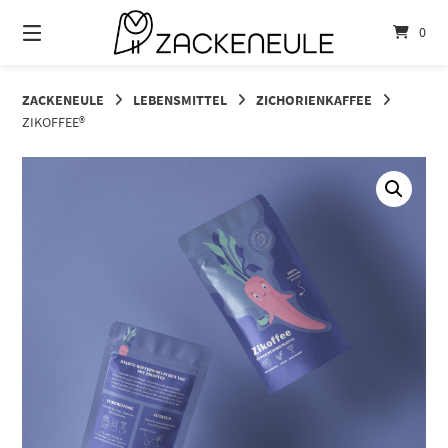
Springe
zum
0
Inhalt
ZACKENEULE
LEBENSMITTEL
ZICHORIENKAFFEE
ZIKOFFEE®